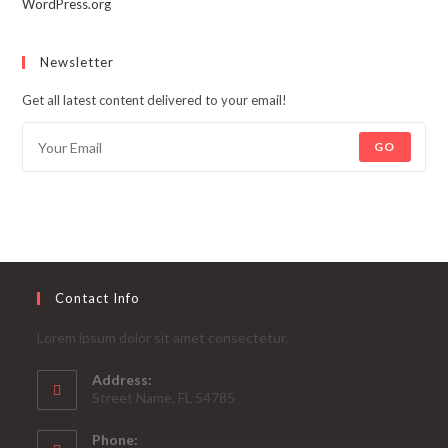
WordPress.org
Newsletter
Get all latest content delivered to your email!
GO
Contact Info
Lorem ipsum dolor sit amet consectetur.
Address:
Street Name, FL 54785
Phone: