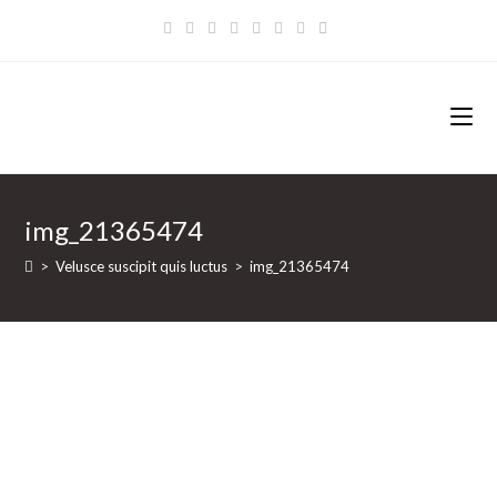
Zum
Inhalt
springen
img_21365474
>
Velusce suscipit quis luctus
>
img_21365474