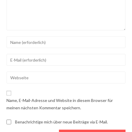
Gib
deinen
Namen
Gib
oder
deine
Benutzernamen
E-
Gib
zum
Mail-
deine
Kommentieren
Adresse
Website-
ein
zum
URL
Name, E-Mail-Adresse und Website in diesem Browser für
Kommentieren
ein
meinen nächsten Kommentar speichern.
ein
(optional)
Benachrichtige mich über neue Beiträge via E-Mail.