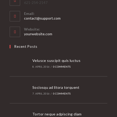
621-254-2147
Email:
Opens
contact@support.com
in
your
Website:
application
yourwebsite.com
Recent Posts
Velusce suscipit quis luctus
8. APRIL 2016
/
0 COMMENTS
Sociosqu ad litora torquent
7. APRIL 2016
/
0 COMMENTS
Tortor neque adpiscing diam