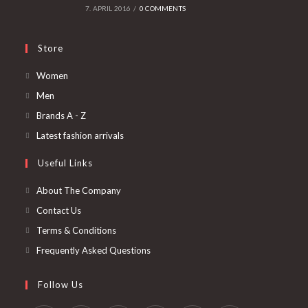
7. APRIL 2016
/
0 COMMENTS
Store
Opens
Women
in
Opens
Men
a
in
Opens
Brands A - Z
new
a
in
Opens
Latest fashion arrivals
tab
new
a
in
Useful Links
tab
new
a
tab
new
About The Company
tab
Contact Us
Terms & Conditions
Frequently Asked Questions
Follow Us