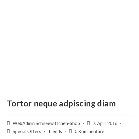
Tortor neque adpiscing diam
Beitrags-
Beitrag
WebAdmin Schneewittchen-Shop
7. April 2016
Autor:
veröffentlicht:
Beitrags-
Beitrags-
Special Offers
/
Trends
0 Kommentare
Kategorie:
Kommentare: