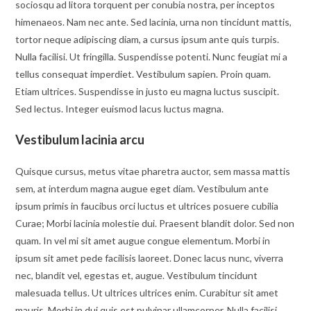
sociosqu ad litora torquent per conubia nostra, per inceptos
himenaeos. Nam nec ante. Sed lacinia, urna non tincidunt mattis,
tortor neque adipiscing diam, a cursus ipsum ante quis turpis.
Nulla facilisi. Ut fringilla. Suspendisse potenti. Nunc feugiat mi a
tellus consequat imperdiet. Vestibulum sapien. Proin quam.
Etiam ultrices. Suspendisse in justo eu magna luctus suscipit.
Sed lectus. Integer euismod lacus luctus magna.
Vestibulum lacinia arcu
Quisque cursus, metus vitae pharetra auctor, sem massa mattis
sem, at interdum magna augue eget diam. Vestibulum ante
ipsum primis in faucibus orci luctus et ultrices posuere cubilia
Curae; Morbi lacinia molestie dui. Praesent blandit dolor. Sed non
quam. In vel mi sit amet augue congue elementum. Morbi in
ipsum sit amet pede facilisis laoreet. Donec lacus nunc, viverra
nec, blandit vel, egestas et, augue. Vestibulum tincidunt
malesuada tellus. Ut ultrices ultrices enim. Curabitur sit amet
mauris. Morbi in dui quis est pulvinar ullamcorper. Nulla facilisi.