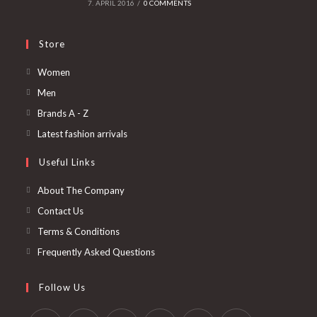
7. APRIL 2016
/
0 COMMENTS
Store
Opens
Women
in
Opens
Men
a
in
Opens
Brands A - Z
new
a
in
Opens
Latest fashion arrivals
tab
new
a
in
Useful Links
tab
new
a
tab
new
About The Company
tab
Contact Us
Terms & Conditions
Frequently Asked Questions
Follow Us