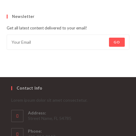
Newsletter
Get all latest content delivered to your email!
GO
Contact Info
Lorem ipsum dolor sit amet consectetur.
Address:
Street Name, FL 54785
Phone: