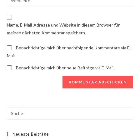
Mail-
deine
Kommentieren
Adresse
Website-
ein
zum
URL
Name, E-Mail-Adresse und Website in diesem Browser für
Kommentieren
ein
meinen nächsten Kommentar speichern.
ein
(optional)
Benachrichtige mich über nachfolgende Kommentare via E-
Mail.
Benachrichtige mich über neue Beiträge via E-Mail.
Search
this
website
Neueste Beiträge