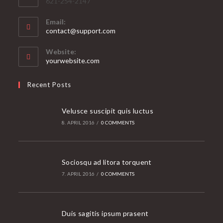
621-254-2147
Email:
Opens
contact@support.com
in
your
Website:
application
yourwebsite.com
Recent Posts
Velusce suscipit quis luctus
8. APRIL 2016
/
0 COMMENTS
Sociosqu ad litora torquent
7. APRIL 2016
/
0 COMMENTS
Duis sagitis ipsum prasent