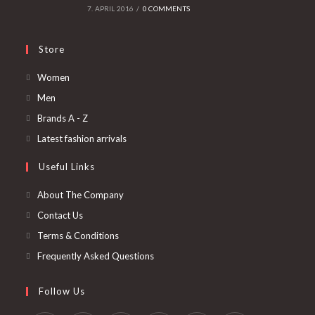
7. APRIL 2016
/
0 COMMENTS
Store
Opens
Women
in
Opens
Men
a
in
Opens
Brands A - Z
new
a
in
Opens
Latest fashion arrivals
tab
new
a
in
Useful Links
tab
new
a
tab
new
About The Company
tab
Contact Us
Terms & Conditions
Frequently Asked Questions
Follow Us