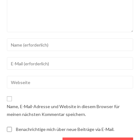
Gib
deinen
Namen
Gib
oder
deine
Benutzernamen
E-
Gib
zum
Mail-
deine
Kommentieren
Adresse
Website-
ein
zum
URL
Name, E-Mail-Adresse und Website in diesem Browser für
Kommentieren
ein
meinen nächsten Kommentar speichern.
ein
(optional)
Benachrichtige mich über neue Beiträge via E-Mail.