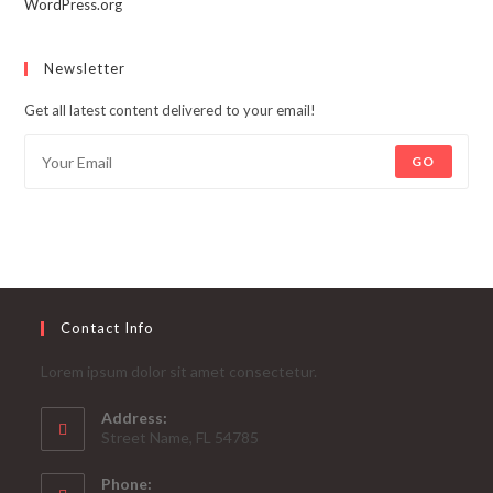
WordPress.org
Newsletter
Get all latest content delivered to your email!
GO
Contact Info
Lorem ipsum dolor sit amet consectetur.
Address:
Street Name, FL 54785
Phone: