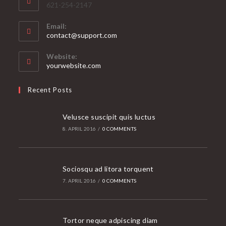
621-254-2147
Email:
Opens
contact@support.com
in
your
Website:
application
yourwebsite.com
Recent Posts
Velusce suscipit quis luctus
8. APRIL 2016
/
0 COMMENTS
Sociosqu ad litora torquent
7. APRIL 2016
/
0 COMMENTS
Tortor neque adpiscing diam