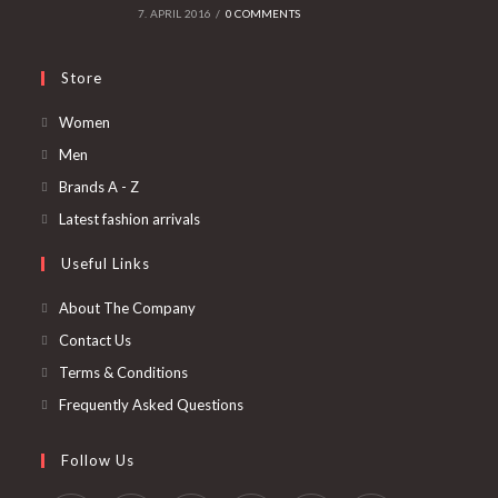
7. APRIL 2016
/
0 COMMENTS
Store
Opens
Women
in
Opens
Men
a
in
Opens
Brands A - Z
new
a
in
Opens
Latest fashion arrivals
tab
new
a
in
Useful Links
tab
new
a
tab
new
About The Company
tab
Contact Us
Terms & Conditions
Frequently Asked Questions
Follow Us