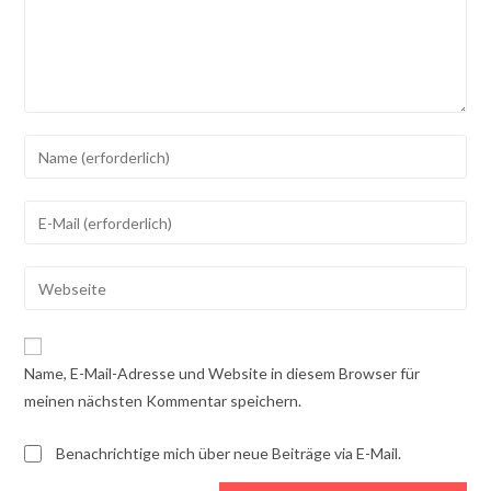
Gib
deinen
Namen
Gib
oder
deine
Benutzernamen
E-
Gib
zum
Mail-
deine
Kommentieren
Adresse
Website-
ein
zum
URL
Name, E-Mail-Adresse und Website in diesem Browser für
Kommentieren
ein
meinen nächsten Kommentar speichern.
ein
(optional)
Benachrichtige mich über neue Beiträge via E-Mail.