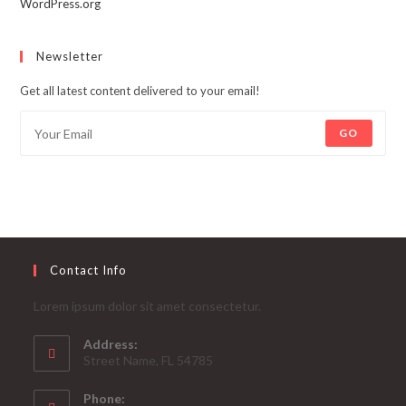
WordPress.org
Newsletter
Get all latest content delivered to your email!
GO
Contact Info
Lorem ipsum dolor sit amet consectetur.
Address:
Street Name, FL 54785
Phone: