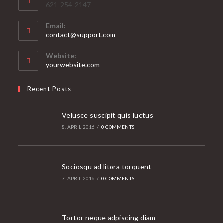
621-254-2147
Email:
Opens
contact@support.com
in
your
Website:
application
yourwebsite.com
Recent Posts
Velusce suscipit quis luctus
8. APRIL 2016
/
0 COMMENTS
Sociosqu ad litora torquent
7. APRIL 2016
/
0 COMMENTS
Tortor neque adpiscing diam