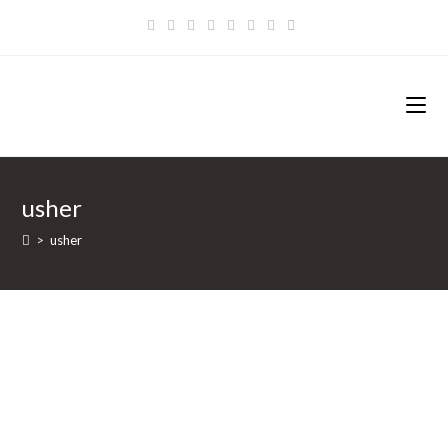
Zum
Inhalt
springen
usher
>
usher