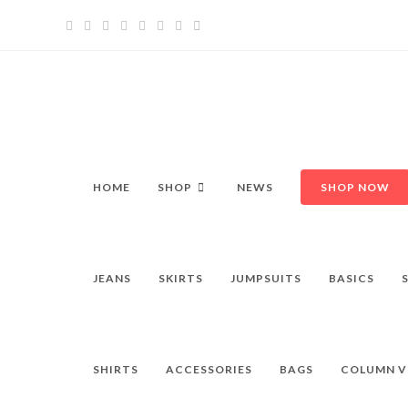
Zum
Inhalt
springen
HOME
SHOP
NEWS
SHOP NOW
JEANS
SKIRTS
JUMPSUITS
BASICS
SHIRTS
ACCESSORIES
BAGS
COLUMN V