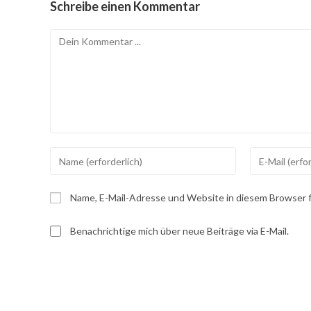
Schreibe einen Kommentar
Kommentieren
Gib
Gib
deinen
deine
Namen
E-
Name, E-Mail-Adresse und Website in diesem Browser 
oder
Mail-
Benutzernamen
Adresse
Benachrichtige mich über neue Beiträge via E-Mail.
zum
zum
Kommentieren
Kommentiere
ein
ein