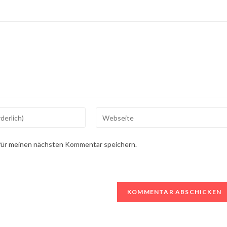
Gib
deine
Website-
für meinen nächsten Kommentar speichern.
URL
ein
(optional)
n