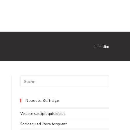
>
slim
Search
this
website
Neueste Beiträge
Velusce suscipit quis luctus
Sociosqu ad litora torquent