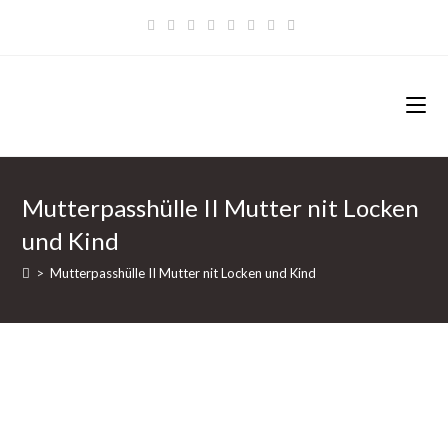
Zum
Inhalt
springen
Mutterpasshülle II Mutter nit Locken
und Kind
>
Mutterpasshülle II Mutter nit Locken und Kind