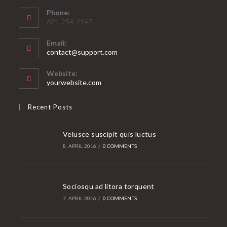
Phone:
621-254-2147
Email:
Opens
contact@support.com
in
your
Website:
application
yourwebsite.com
Recent Posts
Velusce suscipit quis luctus
8. APRIL 2016
/
0 COMMENTS
Sociosqu ad litora torquent
7. APRIL 2016
/
0 COMMENTS