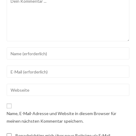
Gib
deinen
Namen
Gib
oder
deine
Benutzernamen
E-
Gib
zum
Mail-
deine
Kommentieren
Adresse
Website-
ein
zum
URL
Name, E-Mail-Adresse und Website in diesem Browser für
Kommentieren
ein
meinen nächsten Kommentar speichern.
ein
(optional)
Benachrichtige mich über neue Beiträge via E-Mail.