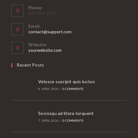
Phone:
621-254-2147
Email:
Opens
contact@support.com
in
your
Website:
application
yourwebsite.com
Recent Posts
Velusce suscipit quis luctus
8. APRIL 2016
/
0 COMMENTS
Sociosqu ad litora torquent
7. APRIL 2016
/
0 COMMENTS