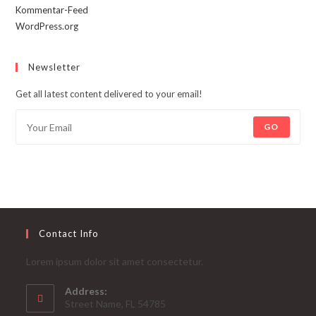
Kommentar-Feed
WordPress.org
Newsletter
Get all latest content delivered to your email!
GO
Contact Info
Lorem ipsum dolor sit amet consectetur.
Address:
Street Name, FL 54785