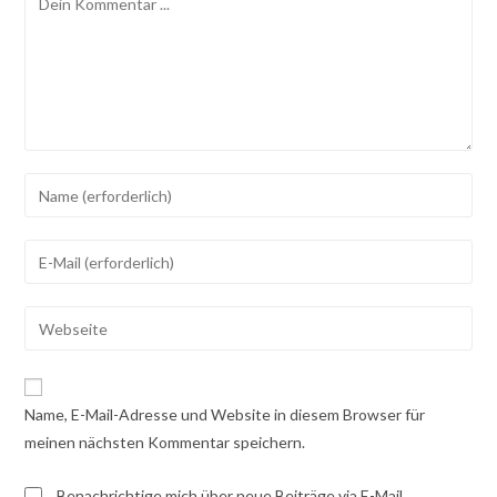
Gib
deinen
Namen
Gib
oder
deine
Benutzernamen
E-
Gib
zum
Mail-
deine
Kommentieren
Adresse
Website-
ein
zum
URL
Name, E-Mail-Adresse und Website in diesem Browser für
Kommentieren
ein
meinen nächsten Kommentar speichern.
ein
(optional)
Benachrichtige mich über neue Beiträge via E-Mail.