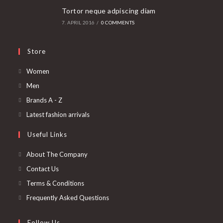
Tortor neque adpiscing diam
7. APRIL 2016
/
0 COMMENTS
Store
Opens
Women
in
Opens
Men
a
in
Opens
Brands A - Z
new
a
in
Opens
Latest fashion arrivals
tab
new
a
in
Useful Links
tab
new
a
tab
new
About The Company
tab
Contact Us
Terms & Conditions
Frequently Asked Questions
Follow Us