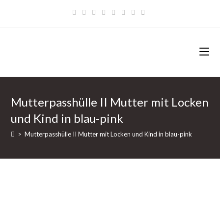
Zum
Inhalt
springen
Mutterpasshülle II Mutter mit Locken
und Kind in blau-pink
>
Mutterpasshülle II Mutter mit Locken und Kind in blau-pink