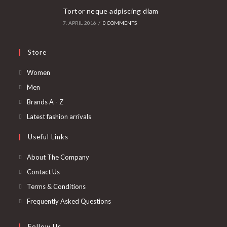
Tortor neque adpiscing diam
7. APRIL 2016
/
0 COMMENTS
Store
Opens
Women
in
Opens
Men
a
in
Opens
Brands A - Z
new
a
in
Opens
Latest fashion arrivals
tab
new
a
in
Useful Links
tab
new
a
tab
new
About The Company
tab
Contact Us
Terms & Conditions
Frequently Asked Questions
Follow Us