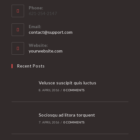
Phone:
621-254-2147
Email:
Opens
contact@support.com
in
your
Website:
application
yourwebsite.com
Recent Posts
Velusce suscipit quis luctus
8. APRIL 2016
/
0 COMMENTS
Sociosqu ad litora torquent
7. APRIL 2016
/
0 COMMENTS