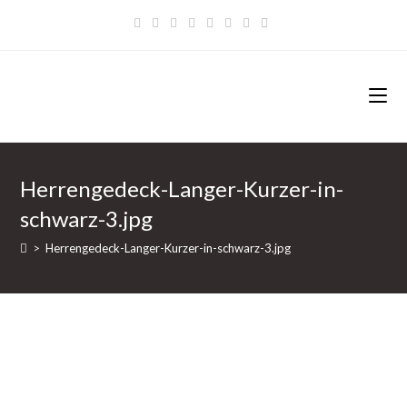
Zum
Inhalt
springen
Herrengedeck-Langer-Kurzer-in-
schwarz-3.jpg
>
Herrengedeck-Langer-Kurzer-in-schwarz-3.jpg