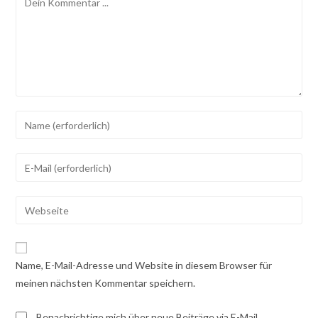
Gib
deinen
Namen
Gib
oder
deine
Benutzernamen
E-
Gib
zum
Mail-
deine
Kommentieren
Adresse
Website-
ein
zum
URL
Name, E-Mail-Adresse und Website in diesem Browser für
Kommentieren
ein
meinen nächsten Kommentar speichern.
ein
(optional)
Benachrichtige mich über neue Beiträge via E-Mail.