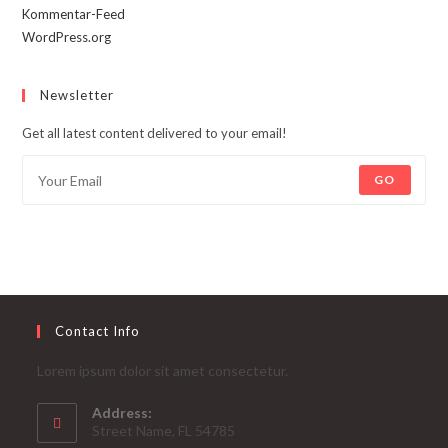
Kommentar-Feed
WordPress.org
Newsletter
Get all latest content delivered to your email!
GO
Contact Info
Lorem ipsum dolor sit amet consectetur.
Address:
Street Name, FL 54785