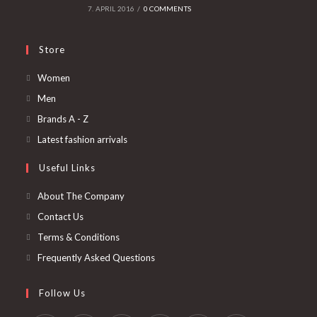
7. APRIL 2016
/
0 COMMENTS
Store
Opens
Women
in
Opens
Men
a
in
Opens
Brands A - Z
new
a
in
Opens
Latest fashion arrivals
tab
new
a
in
Useful Links
tab
new
a
tab
new
About The Company
tab
Contact Us
Terms & Conditions
Frequently Asked Questions
Follow Us