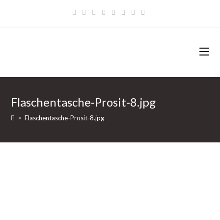
Zum
Inhalt
springen
Flaschentasche-Prosit-8.jpg
>
Flaschentasche-Prosit-8.jpg