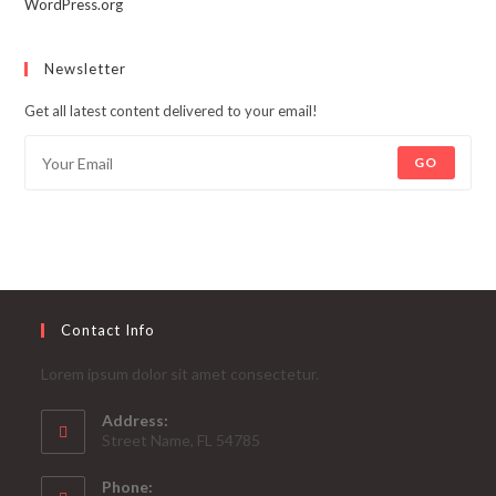
WordPress.org
Newsletter
Get all latest content delivered to your email!
GO
Contact Info
Lorem ipsum dolor sit amet consectetur.
Address:
Street Name, FL 54785
Phone: