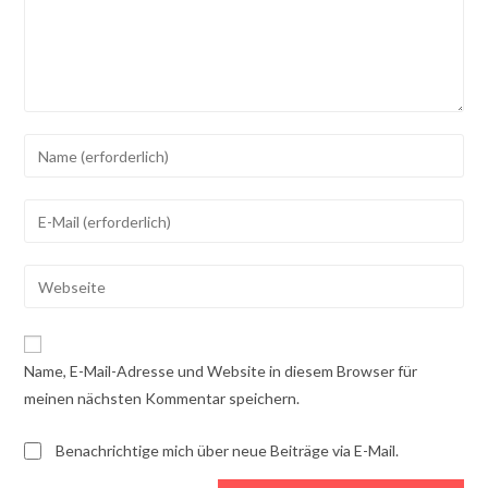
Gib
deinen
Namen
Gib
oder
deine
Benutzernamen
E-
Gib
zum
Mail-
deine
Kommentieren
Adresse
Website-
ein
zum
URL
Name, E-Mail-Adresse und Website in diesem Browser für
Kommentieren
ein
meinen nächsten Kommentar speichern.
ein
(optional)
Benachrichtige mich über neue Beiträge via E-Mail.