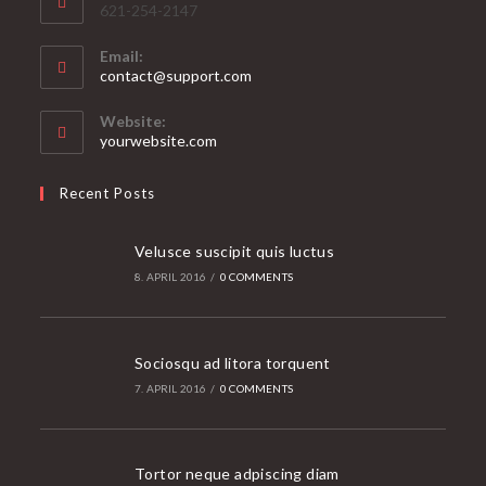
621-254-2147
Email:
Opens
contact@support.com
in
your
Website:
application
yourwebsite.com
Recent Posts
Velusce suscipit quis luctus
8. APRIL 2016
/
0 COMMENTS
Sociosqu ad litora torquent
7. APRIL 2016
/
0 COMMENTS
Tortor neque adpiscing diam