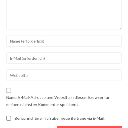
Gib
deinen
Namen
Gib
oder
deine
Benutzernamen
E-
Gib
zum
Mail-
deine
Kommentieren
Adresse
Website-
ein
zum
URL
Name, E-Mail-Adresse und Website in diesem Browser für
Kommentieren
ein
meinen nächsten Kommentar speichern.
ein
(optional)
Benachrichtige mich über neue Beiträge via E-Mail.