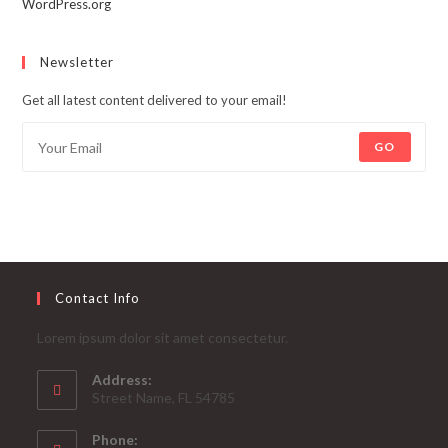
WordPress.org
Newsletter
Get all latest content delivered to your email!
GO
Contact Info
Lorem ipsum dolor sit amet consectetur.
Address:
Street Name, FL 54785
Phone: