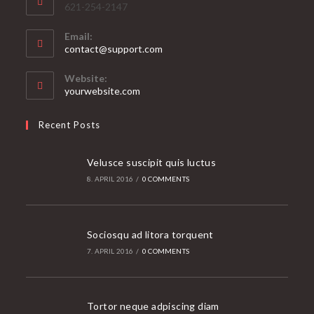
621-254-2147
Email:
Opens
contact@support.com
in
your
Website:
application
yourwebsite.com
Recent Posts
Velusce suscipit quis luctus
8. APRIL 2016
/
0 COMMENTS
Sociosqu ad litora torquent
7. APRIL 2016
/
0 COMMENTS
Tortor neque adpiscing diam