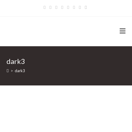
Zum
Inhalt
springen
dark3
>
dark3