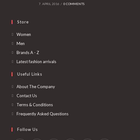
7. APRIL 2016
/
0 COMMENTS
Store
Opens
Women
in
Opens
Men
a
in
Opens
Brands A - Z
new
a
in
Opens
Latest fashion arrivals
tab
new
a
in
Useful Links
tab
new
a
tab
new
About The Company
tab
Contact Us
Terms & Conditions
Frequently Asked Questions
Follow Us