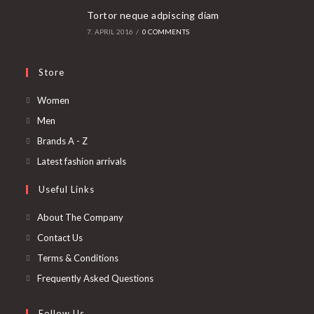
Tortor neque adpiscing diam
7. APRIL 2016
/
0 COMMENTS
Store
Opens
Women
in
Opens
Men
a
in
Opens
Brands A - Z
new
a
in
Opens
Latest fashion arrivals
tab
new
a
in
Useful Links
tab
new
a
tab
new
About The Company
tab
Contact Us
Terms & Conditions
Frequently Asked Questions
Follow Us