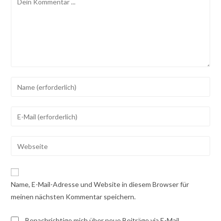
Gib
deinen
Namen
Gib
oder
deine
Benutzernamen
E-
Gib
zum
Mail-
deine
Kommentieren
Adresse
Website-
ein
zum
URL
Name, E-Mail-Adresse und Website in diesem Browser für
Kommentieren
ein
meinen nächsten Kommentar speichern.
ein
(optional)
Benachrichtige mich über neue Beiträge via E-Mail.