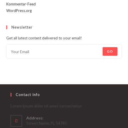
Kommentar-Feed
WordPress.org
Newsletter
Get all latest content delivered to your email!
GO
Contact Info
Lorem ipsum dolor sit amet consectetur.
Address:
Street Name, FL 54785