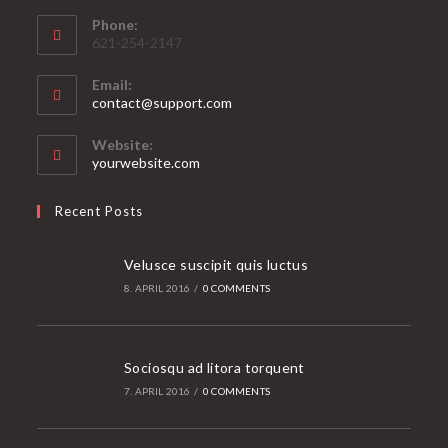
Phone:
621-254-2147
Email:
Opens
contact@support.com
in
your
Website:
application
yourwebsite.com
Recent Posts
Velusce suscipit quis luctus
8. APRIL 2016
/
0 COMMENTS
Sociosqu ad litora torquent
7. APRIL 2016
/
0 COMMENTS