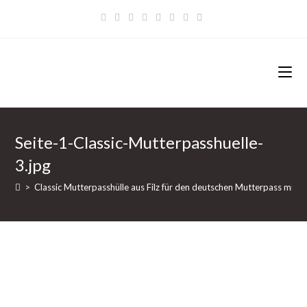
Zum
Inhalt
springen
Seite-1-Classic-Mutterpasshuelle-
3.jpg
>
Classic Mutterpasshülle aus Filz für den deutschen Mutterpass mit