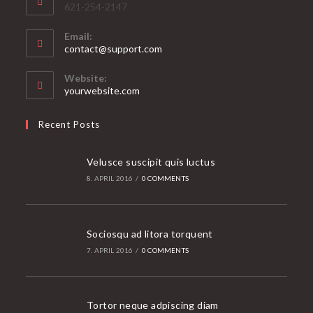
621-254-2147
Email:
Opens
contact@support.com
in
your
Website:
application
yourwebsite.com
Recent Posts
Velusce suscipit quis luctus
8. APRIL 2016
/
0 COMMENTS
Sociosqu ad litora torquent
7. APRIL 2016
/
0 COMMENTS
Tortor neque adpiscing diam