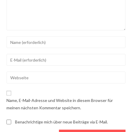
Gib
deinen
Namen
Gib
oder
deine
Benutzernamen
E-
Gib
zum
Mail-
deine
Kommentieren
Adresse
Website-
ein
zum
URL
Name, E-Mail-Adresse und Website in diesem Browser für
Kommentieren
ein
meinen nächsten Kommentar speichern.
ein
(optional)
Benachrichtige mich über neue Beiträge via E-Mail.