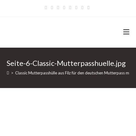
Zum
Inhalt
springen
Seite-6-Classic-Mutterpasshuelle.jpg
>
Classic Mutterpasshülle aus Filz für den deutschen Mutterpass mit