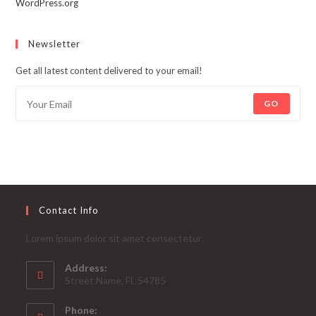
WordPress.org
Newsletter
Get all latest content delivered to your email!
GO
Contact Info
Lorem ipsum dolor sit amet consectetur.
Address:
Street Name, FL 54785
Phone: