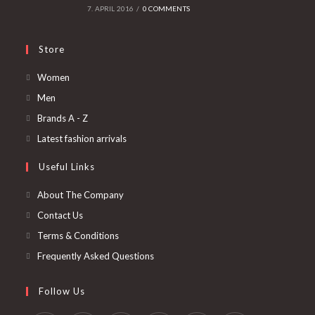
7. APRIL 2016
/
0 COMMENTS
Store
Opens
Women
in
Opens
Men
a
in
Opens
Brands A - Z
new
a
in
Opens
Latest fashion arrivals
tab
new
a
in
Useful Links
tab
new
a
tab
new
About The Company
tab
Contact Us
Terms & Conditions
Frequently Asked Questions
Follow Us