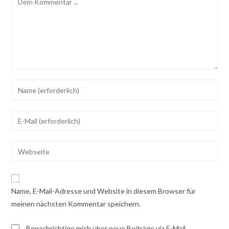
Gib
deinen
Namen
Gib
oder
deine
Benutzernamen
E-
Gib
zum
Mail-
deine
Kommentieren
Adresse
Website-
ein
zum
URL
Name, E-Mail-Adresse und Website in diesem Browser für
Kommentieren
ein
meinen nächsten Kommentar speichern.
ein
(optional)
Benachrichtige mich über neue Beiträge via E-Mail.