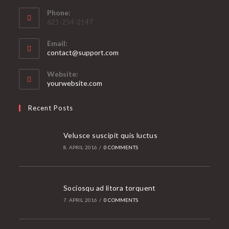
Phone:
621-254-2147
Email:
Opens
contact@support.com
in
your
Website:
application
yourwebsite.com
Recent Posts
Velusce suscipit quis luctus
8. APRIL 2016
/
0 COMMENTS
Sociosqu ad litora torquent
7. APRIL 2016
/
0 COMMENTS