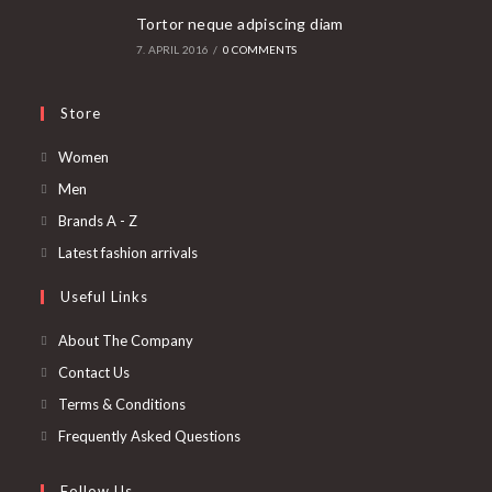
Tortor neque adpiscing diam
7. APRIL 2016
/
0 COMMENTS
Store
Opens
Women
in
Opens
Men
a
in
Opens
Brands A - Z
new
a
in
Opens
Latest fashion arrivals
tab
new
a
in
Useful Links
tab
new
a
tab
new
About The Company
tab
Contact Us
Terms & Conditions
Frequently Asked Questions
Follow Us