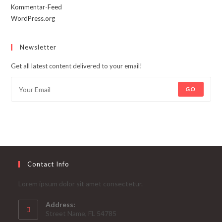
Kommentar-Feed
WordPress.org
Newsletter
Get all latest content delivered to your email!
GO
Contact Info
Lorem ipsum dolor sit amet consectetur.
Address:
Street Name, FL 54785