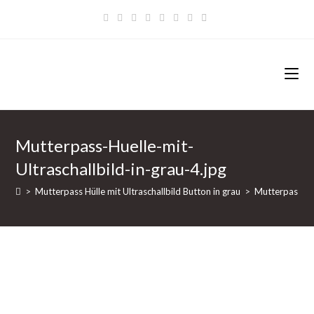
Zum
Inhalt
springen
Mutterpass-Huelle-mit-
Ultraschallbild-in-grau-4.jpg
>
Mutterpass Hülle mit Ultraschallbild Button in grau
>
Mutterpass-Hue