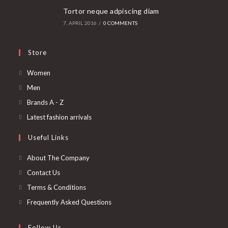
Tortor neque adpiscing diam
7. APRIL 2016
/
0 COMMENTS
Store
Opens
Women
in
Opens
Men
a
in
Opens
Brands A - Z
new
a
in
Opens
Latest fashion arrivals
tab
new
a
in
Useful Links
tab
new
a
tab
new
About The Company
tab
Contact Us
Terms & Conditions
Frequently Asked Questions
Follow Us