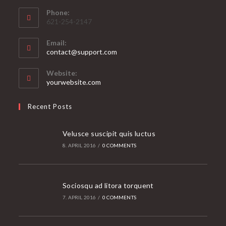
Phone:
621-254-2147
Email:
Opens
contact@support.com
in
your
Website:
application
yourwebsite.com
Recent Posts
Velusce suscipit quis luctus
8. APRIL 2016
/
0 COMMENTS
Sociosqu ad litora torquent
7. APRIL 2016
/
0 COMMENTS