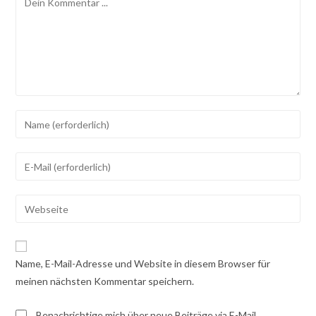
Gib
deinen
Namen
Gib
oder
deine
Benutzernamen
E-
Gib
zum
Mail-
deine
Kommentieren
Adresse
Website-
ein
zum
URL
Name, E-Mail-Adresse und Website in diesem Browser für
Kommentieren
ein
meinen nächsten Kommentar speichern.
ein
(optional)
Benachrichtige mich über neue Beiträge via E-Mail.