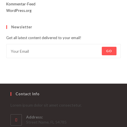
Kommentar-Feed
WordPress.org
Newsletter
Get all latest content delivered to your email!
GO
Contact Info
Lorem ipsum dolor sit amet consectetur.
Address:
Street Name, FL 54785