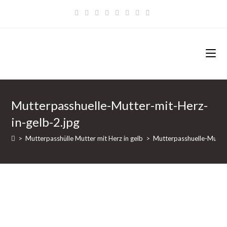
Zum
Inhalt
springen
Mutterpasshuelle-Mutter-mit-Herz-
in-gelb-2.jpg
>
Mutterpasshülle Mutter mit Herz in gelb
>
Mutterpasshuelle-Mutter