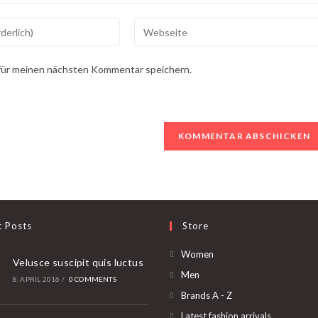
Gib
deine
Website-
für meinen nächsten Kommentar speichern.
URL
ein
(optional)
n
t Posts
Store
Opens
Women
Velusce suscipit quis luctus
in
Opens
Men
8. APRIL 2016
/
0 COMMENTS
a
in
Opens
Brands A - Z
new
a
in
Opens
Latest fashion arrivals