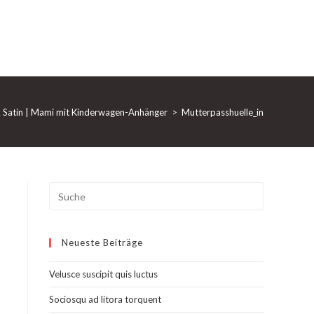
nk Satin | Mami mit Kinderwagen-Anhänger
>
Mutterpasshuelle_in_tuerkis_mit
Search
this
website
Neueste Beiträge
Velusce suscipit quis luctus
Sociosqu ad litora torquent