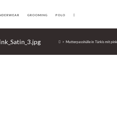
NDERWEAR
GROOMING
POLO
ink_Satin_3.jpg
>
Mutterpasshülle in Türkis mit pi