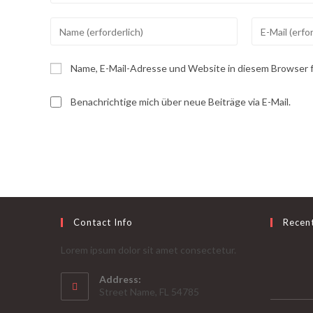
Gib
Gib
deinen
deine
Namen
E-
Name, E-Mail-Adresse und Website in diesem Browser 
oder
Mail-
Benutzernamen
Adresse
Benachrichtige mich über neue Beiträge via E-Mail.
zum
zum
Kommentieren
Kommentiere
ein
ein
Contact Info
Recen
Lorem ipsum dolor sit amet consectetur.
Address:
Street Name, FL 54785