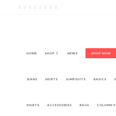
Zum
Inhalt
springen
HOME
SHOP
NEWS
SHOP NOW
JEANS
SKIRTS
JUMPSUITS
BASICS
SHIRTS
ACCESSORIES
BAGS
COLUMN V