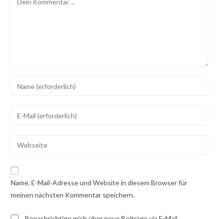
Gib
deinen
Namen
Gib
oder
deine
Benutzernamen
E-
Gib
zum
Mail-
deine
Kommentieren
Adresse
Website-
ein
zum
URL
Name, E-Mail-Adresse und Website in diesem Browser für
Kommentieren
ein
meinen nächsten Kommentar speichern.
ein
(optional)
Benachrichtige mich über neue Beiträge via E-Mail.