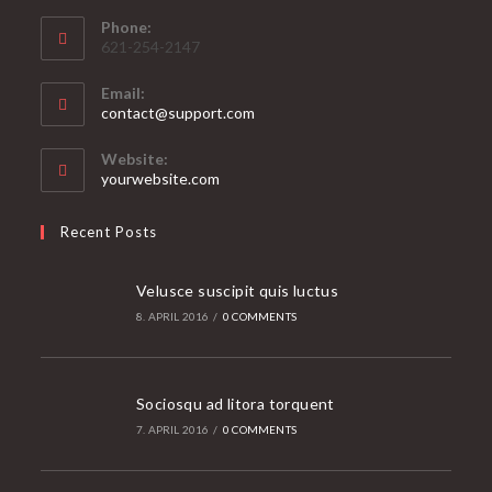
Phone:
621-254-2147
Email:
Opens
contact@support.com
in
your
Website:
application
yourwebsite.com
Recent Posts
Velusce suscipit quis luctus
8. APRIL 2016
/
0 COMMENTS
Sociosqu ad litora torquent
7. APRIL 2016
/
0 COMMENTS