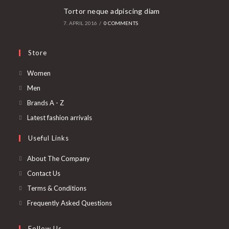
Tortor neque adpiscing diam
7. APRIL 2016
/
0 COMMENTS
Store
Opens
Women
in
Opens
Men
a
in
Opens
Brands A - Z
new
a
in
Opens
Latest fashion arrivals
tab
new
a
in
Useful Links
tab
new
a
tab
new
About The Company
tab
Contact Us
Terms & Conditions
Frequently Asked Questions
Follow Us