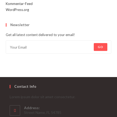
Kommentar-Feed
WordPress.org
Newsletter
Get all latest content delivered to your email!
GO
Contact Info
Lorem ipsum dolor sit amet consectetur.
Address:
Street Name, FL 54785