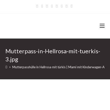
Zum
Inhalt
springen
Mutterpass-in-Hellrosa-mit-tuerkis-
3.jpg
>
Mutterpasshülle in Hellrosa mit türkis | Mami mit Kinderwagen-Anh