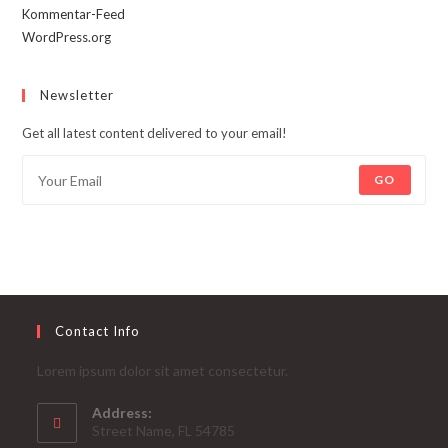
Kommentar-Feed
WordPress.org
Newsletter
Get all latest content delivered to your email!
GO
Contact Info
Lorem ipsum dolor sit amet consectetur.
Address:
Street Name, FL 54785