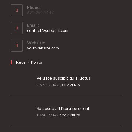
Phone:
621-254-2147
Email:
Opens
contact@support.com
in
your
Website:
application
yourwebsite.com
Recent Posts
Velusce suscipit quis luctus
8. APRIL 2016
/
0 COMMENTS
Sociosqu ad litora torquent
7. APRIL 2016
/
0 COMMENTS