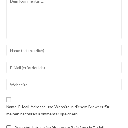
Gib
deinen
Namen
Gib
oder
deine
Benutzernamen
E-
Gib
zum
Mail-
deine
Kommentieren
Adresse
Website-
ein
zum
URL
Name, E-Mail-Adresse und Website in diesem Browser für
Kommentieren
ein
meinen nächsten Kommentar speichern.
ein
(optional)
Benachrichtige mich über neue Beiträge via E-Mail.