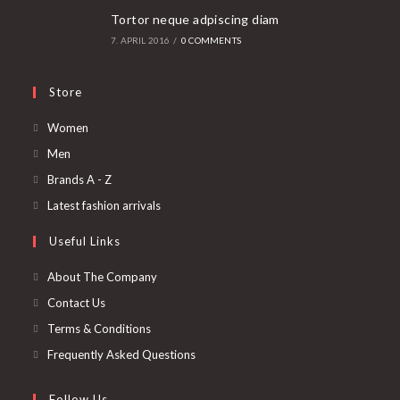
Tortor neque adpiscing diam
7. APRIL 2016
/
0 COMMENTS
Store
Opens
Women
in
Opens
Men
a
in
Opens
Brands A - Z
new
a
in
Opens
Latest fashion arrivals
tab
new
a
in
Useful Links
tab
new
a
tab
new
About The Company
tab
Contact Us
Terms & Conditions
Frequently Asked Questions
Follow Us