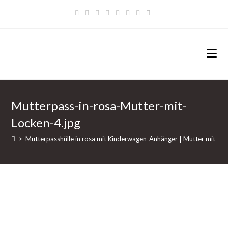
Zum
Inhalt
springen
Mutterpass-in-rosa-Mutter-mit-
Locken-4.jpg
>
Mutterpasshülle in rosa mit Kinderwagen-Anhänger | Mutter mit Lo