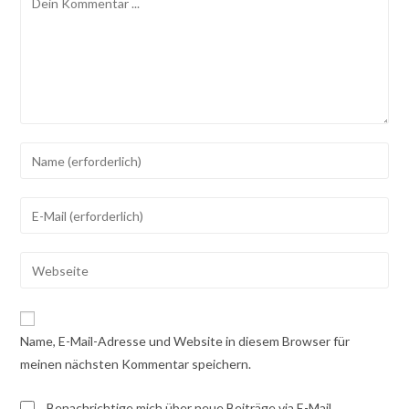
Gib
deinen
Namen
Gib
oder
deine
Benutzernamen
E-
Gib
zum
Mail-
deine
Kommentieren
Adresse
Website-
ein
zum
URL
Name, E-Mail-Adresse und Website in diesem Browser für
Kommentieren
ein
meinen nächsten Kommentar speichern.
ein
(optional)
Benachrichtige mich über neue Beiträge via E-Mail.