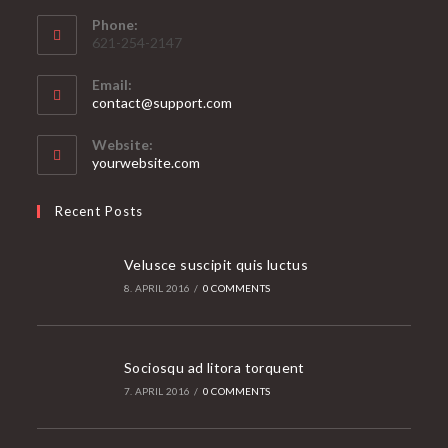
Phone:
621-254-2147
Email:
Opens
contact@support.com
in
your
Website:
application
yourwebsite.com
Recent Posts
Velusce suscipit quis luctus
8. APRIL 2016
/
0 COMMENTS
Sociosqu ad litora torquent
7. APRIL 2016
/
0 COMMENTS