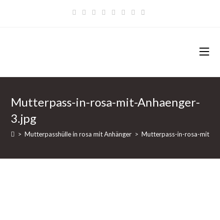
Zum
Inhalt
springen
Mutterpass-in-rosa-mit-Anhaenger-
3.jpg
>
Mutterpasshülle in rosa mit Anhänger
>
Mutterpass-in-rosa-mit-An