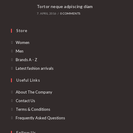
Tortor neque adpiscing diam
7. APRIL 2016
/
0 COMMENTS
Store
Opens
Women
in
Opens
Men
a
in
Opens
Brands A - Z
new
a
in
Opens
Latest fashion arrivals
tab
new
a
in
Useful Links
tab
new
a
tab
new
About The Company
tab
Contact Us
Terms & Conditions
Frequently Asked Questions
Follow Us