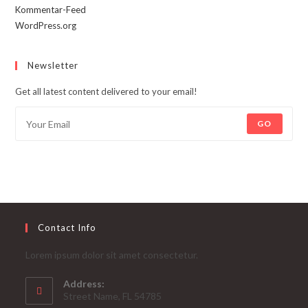
Kommentar-Feed
WordPress.org
Newsletter
Get all latest content delivered to your email!
GO
Contact Info
Lorem ipsum dolor sit amet consectetur.
Address:
Street Name, FL 54785