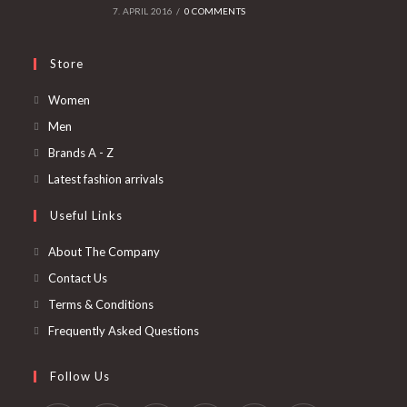
7. APRIL 2016
/
0 COMMENTS
Store
Opens
Women
in
Opens
Men
a
in
Opens
Brands A - Z
new
a
in
Opens
Latest fashion arrivals
tab
new
a
in
Useful Links
tab
new
a
tab
new
About The Company
tab
Contact Us
Terms & Conditions
Frequently Asked Questions
Follow Us