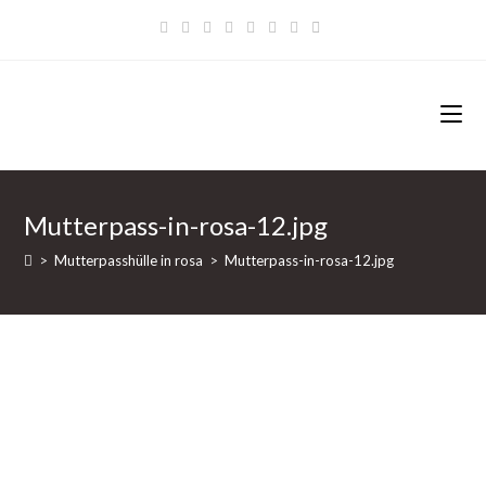
Zum
Inhalt
springen
Mutterpass-in-rosa-12.jpg
>
Mutterpasshülle in rosa
>
Mutterpass-in-rosa-12.jpg