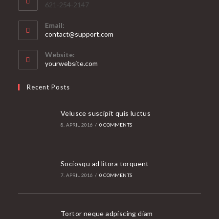
621-254-2147
Email:
Opens
contact@support.com
in
your
Website:
application
yourwebsite.com
Recent Posts
Velusce suscipit quis luctus
8. APRIL 2016
/
0 COMMENTS
Sociosqu ad litora torquent
7. APRIL 2016
/
0 COMMENTS
Tortor neque adpiscing diam