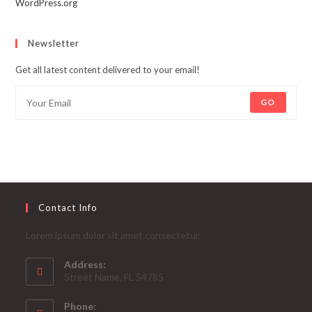
WordPress.org
Newsletter
Get all latest content delivered to your email!
GO
Contact Info
Lorem ipsum dolor sit amet consectetur.
Address:
Street Name, FL 54785
Phone: