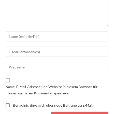
Gib
deinen
Namen
Gib
oder
deine
Benutzernamen
E-
Gib
zum
Mail-
deine
Kommentieren
Adresse
Website-
ein
zum
URL
Name, E-Mail-Adresse und Website in diesem Browser für
Kommentieren
ein
meinen nächsten Kommentar speichern.
ein
(optional)
Benachrichtige mich über neue Beiträge via E-Mail.