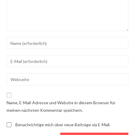
Gib
deinen
Namen
Gib
oder
deine
Benutzernamen
E-
Gib
zum
Mail-
deine
Kommentieren
Adresse
Website-
ein
zum
URL
Name, E-Mail-Adresse und Website in diesem Browser für
Kommentieren
ein
meinen nächsten Kommentar speichern.
ein
(optional)
Benachrichtige mich über neue Beiträge via E-Mail.