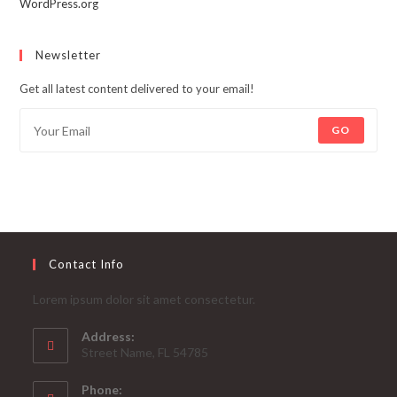
WordPress.org
Newsletter
Get all latest content delivered to your email!
GO
Contact Info
Lorem ipsum dolor sit amet consectetur.
Address:
Street Name, FL 54785
Phone: