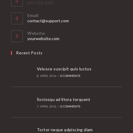
621-254-2147
Email:
Opens
contact@support.com
in
your
Website:
application
yourwebsite.com
Recent Posts
Velusce suscipit quis luctus
8. APRIL 2016
/
0 COMMENTS
Sociosqu ad litora torquent
7. APRIL 2016
/
0 COMMENTS
Tortor neque adpiscing diam