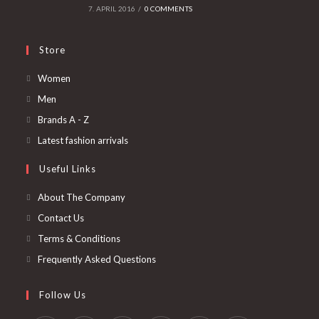
7. APRIL 2016
/
0 COMMENTS
Store
Opens
Women
in
Opens
Men
a
in
Opens
Brands A - Z
new
a
in
Opens
Latest fashion arrivals
tab
new
a
in
Useful Links
tab
new
a
tab
new
About The Company
tab
Contact Us
Terms & Conditions
Frequently Asked Questions
Follow Us