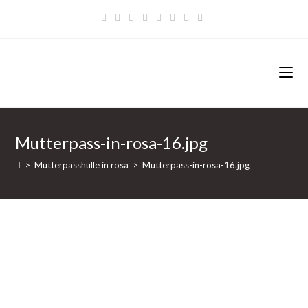
Zum
Inhalt
springen
Mutterpass-in-rosa-16.jpg
>
Mutterpasshülle in rosa
>
Mutterpass-in-rosa-16.jpg