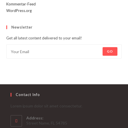
Kommentar-Feed
WordPress.org
Newsletter
Get all latest content delivered to your email!
GO
Contact Info
Lorem ipsum dolor sit amet consectetur.
Address:
Street Name, FL 54785