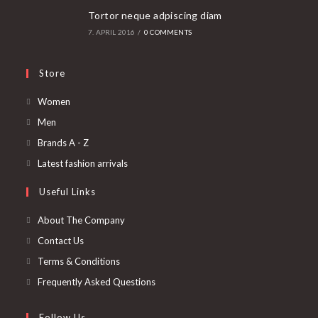
Tortor neque adpiscing diam
7. APRIL 2016
/
0 COMMENTS
Store
Opens
Women
in
Opens
Men
a
in
Opens
Brands A - Z
new
a
in
Opens
Latest fashion arrivals
tab
new
a
in
Useful Links
tab
new
a
tab
new
About The Company
tab
Contact Us
Terms & Conditions
Frequently Asked Questions
Follow Us