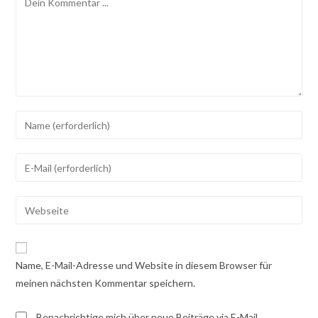
Gib
deinen
Namen
Gib
oder
deine
Benutzernamen
E-
Gib
zum
Mail-
deine
Kommentieren
Adresse
Website-
ein
zum
URL
Name, E-Mail-Adresse und Website in diesem Browser für
Kommentieren
ein
meinen nächsten Kommentar speichern.
ein
(optional)
Benachrichtige mich über neue Beiträge via E-Mail.