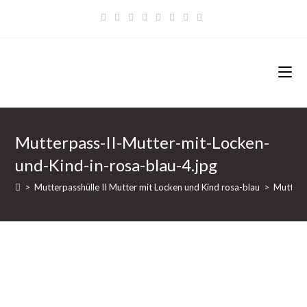
Zum
Inhalt
springen
Mutterpass-II-Mutter-mit-Locken-
und-Kind-in-rosa-blau-4.jpg
>
Mutterpasshülle II Mutter mit Locken und Kind rosa-blau
>
Mutterp