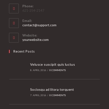
Phone:
621-254-2147
Email:
Opens
contact@support.com
in
your
Website:
application
yourwebsite.com
Recent Posts
Velusce suscipit quis luctus
8. APRIL 2016
/
0 COMMENTS
Sociosqu ad litora torquent
7. APRIL 2016
/
0 COMMENTS