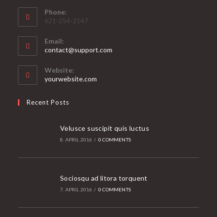
Phone:
621-254-2147
Email:
Opens
contact@support.com
in
your
Website:
application
yourwebsite.com
Recent Posts
Velusce suscipit quis luctus
8. APRIL 2016
/
0 COMMENTS
Sociosqu ad litora torquent
7. APRIL 2016
/
0 COMMENTS