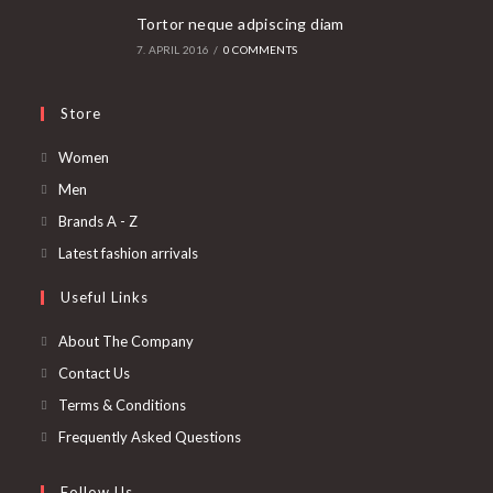
Tortor neque adpiscing diam
7. APRIL 2016
/
0 COMMENTS
Store
Opens
Women
in
Opens
Men
a
in
Opens
Brands A - Z
new
a
in
Opens
Latest fashion arrivals
tab
new
a
in
Useful Links
tab
new
a
tab
new
About The Company
tab
Contact Us
Terms & Conditions
Frequently Asked Questions
Follow Us