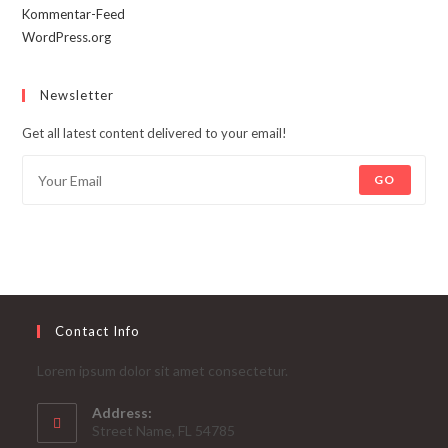
Kommentar-Feed
WordPress.org
Newsletter
Get all latest content delivered to your email!
GO
Contact Info
Lorem ipsum dolor sit amet consectetur.
Address:
Street Name, FL 54785