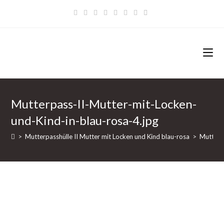
Zum
Inhalt
springen
Mutterpass-II-Mutter-mit-Locken-
und-Kind-in-blau-rosa-4.jpg
>
Mutterpasshülle II Mutter mit Locken und Kind blau-rosa
>
Mutterp