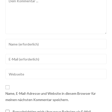
Gib
deinen
Namen
Gib
oder
deine
Benutzernamen
E-
Gib
zum
Mail-
deine
Kommentieren
Adresse
Website-
ein
zum
URL
Name, E-Mail-Adresse und Website in diesem Browser für
Kommentieren
ein
meinen nächsten Kommentar speichern.
ein
(optional)
Benachrichtige mich über neue Beiträge via E-Mail.