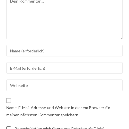
Gib
deinen
Namen
Gib
oder
deine
Benutzernamen
E-
Gib
zum
Mail-
deine
Kommentieren
Adresse
Website-
ein
zum
URL
Name, E-Mail-Adresse und Website in diesem Browser für
Kommentieren
ein
meinen nächsten Kommentar speichern.
ein
(optional)
Benachrichtige mich über neue Beiträge via E-Mail.