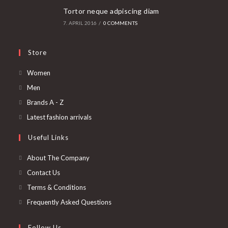
Tortor neque adpiscing diam
7. APRIL 2016
/
0 COMMENTS
Store
Opens
Women
in
Opens
Men
a
in
Opens
Brands A - Z
new
a
in
Opens
Latest fashion arrivals
tab
new
a
in
Useful Links
tab
new
a
tab
new
About The Company
tab
Contact Us
Terms & Conditions
Frequently Asked Questions
Follow Us