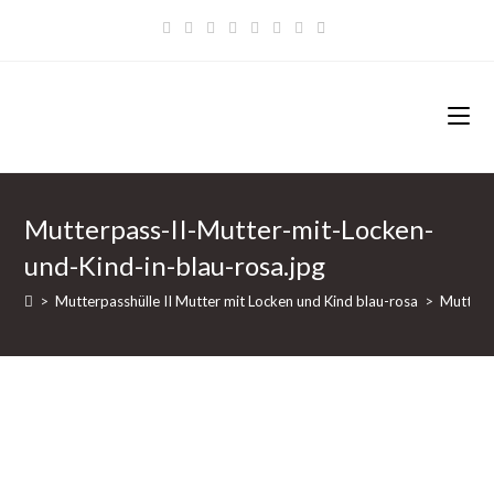
Zum
Inhalt
springen
Mutterpass-II-Mutter-mit-Locken-
und-Kind-in-blau-rosa.jpg
>
Mutterpasshülle II Mutter mit Locken und Kind blau-rosa
>
Mutterp