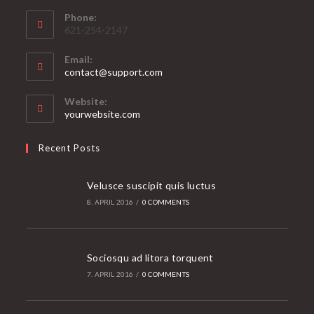
Phone:
621-254-2147
Email:
Opens
contact@support.com
in
your
Website:
application
yourwebsite.com
Recent Posts
Velusce suscipit quis luctus
8. APRIL 2016
/
0 COMMENTS
Sociosqu ad litora torquent
7. APRIL 2016
/
0 COMMENTS