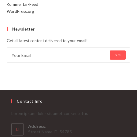
Kommentar-Feed
WordPress.org
Newsletter
Get all latest content delivered to your email!
GO
Contact Info
Lorem ipsum dolor sit amet consectetur.
Address:
Street Name, FL 54785