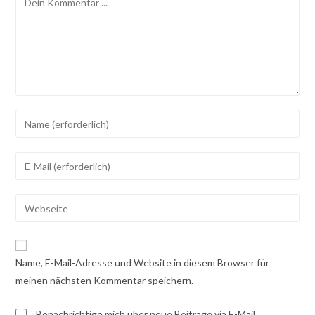
Gib
deinen
Namen
Gib
oder
deine
Benutzernamen
E-
Gib
zum
Mail-
deine
Kommentieren
Adresse
Website-
ein
zum
URL
Name, E-Mail-Adresse und Website in diesem Browser für
Kommentieren
ein
meinen nächsten Kommentar speichern.
ein
(optional)
Benachrichtige mich über neue Beiträge via E-Mail.