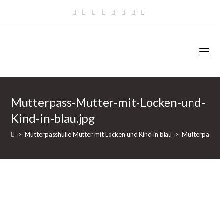
Zum
Inhalt
springen
Mutterpass-Mutter-mit-Locken-und-
Kind-in-blau.jpg
>
Mutterpasshülle Mutter mit Locken und Kind in blau
>
Mutterpass-M