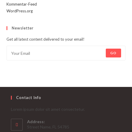
Kommentar-Feed
WordPress.org
Newsletter
Get all latest content delivered to your email!
GO
Contact Info
Lorem ipsum dolor sit amet consectetur.
Address:
Street Name, FL 54785