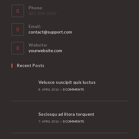
Phone:
621-254-2147
Email:
Opens
contact@support.com
in
your
Website:
application
yourwebsite.com
Recent Posts
Velusce suscipit quis luctus
8. APRIL 2016
/
0 COMMENTS
Sociosqu ad litora torquent
7. APRIL 2016
/
0 COMMENTS