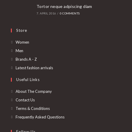
Tortor neque adpiscing diam
7. APRIL 2016
/
0 COMMENTS
Store
Opens
Women
in
Opens
Men
a
in
Opens
Brands A - Z
new
a
in
Opens
Latest fashion arrivals
tab
new
a
in
Useful Links
tab
new
a
tab
new
About The Company
tab
Contact Us
Terms & Conditions
Frequently Asked Questions
Follow Us