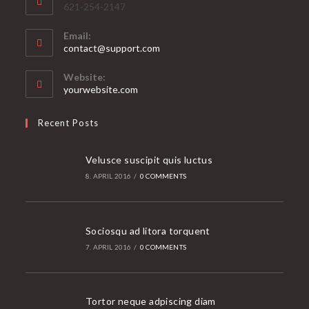
621-254-2147
Email:
Opens
contact@support.com
in
your
Website:
application
yourwebsite.com
Recent Posts
Velusce suscipit quis luctus
8. APRIL 2016
/
0 COMMENTS
Sociosqu ad litora torquent
7. APRIL 2016
/
0 COMMENTS
Tortor neque adpiscing diam