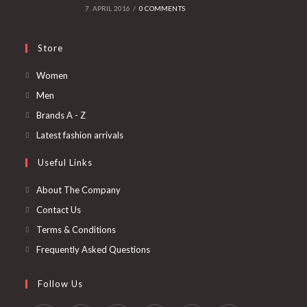
7. APRIL 2016
/
0 COMMENTS
Store
Opens
Women
in
Opens
Men
a
in
Opens
Brands A - Z
new
a
in
Opens
Latest fashion arrivals
tab
new
a
in
Useful Links
tab
new
a
tab
new
About The Company
tab
Contact Us
Terms & Conditions
Frequently Asked Questions
Follow Us