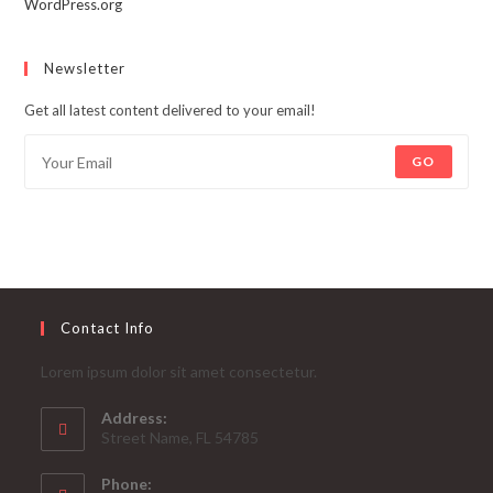
WordPress.org
Newsletter
Get all latest content delivered to your email!
GO
Contact Info
Lorem ipsum dolor sit amet consectetur.
Address:
Street Name, FL 54785
Phone: