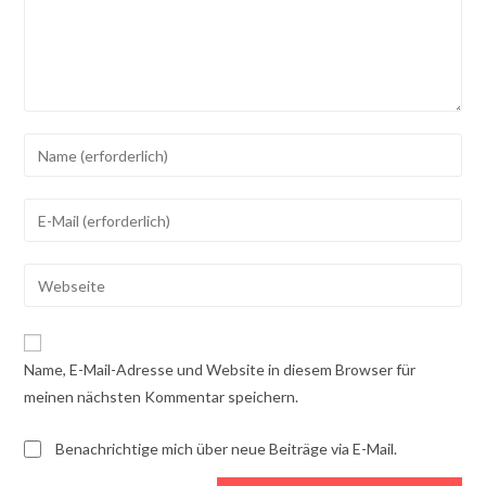
Gib
deinen
Namen
Gib
oder
deine
Benutzernamen
E-
Gib
zum
Mail-
deine
Kommentieren
Adresse
Website-
ein
zum
URL
Name, E-Mail-Adresse und Website in diesem Browser für
Kommentieren
ein
meinen nächsten Kommentar speichern.
ein
(optional)
Benachrichtige mich über neue Beiträge via E-Mail.