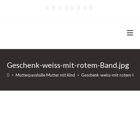
Zum
Inhalt
springen
Geschenk-weiss-mit-rotem-Band.jpg
>
Mutterpasshülle Mutter mit Kind
>
Geschenk-weiss-mit-rotem-Ban