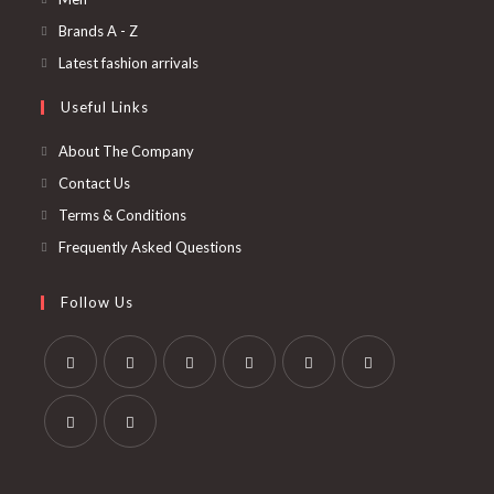
a
in
Opens
Brands A - Z
new
a
in
Opens
Latest fashion arrivals
tab
new
a
in
Useful Links
tab
new
a
tab
new
About The Company
tab
Contact Us
Terms & Conditions
Frequently Asked Questions
Follow Us
Opens
Opens
Opens
Opens
Opens
Opens
in
in
in
in
in
in
a
a
a
a
a
a
Opens
Opens
new
new
new
new
new
new
in
in