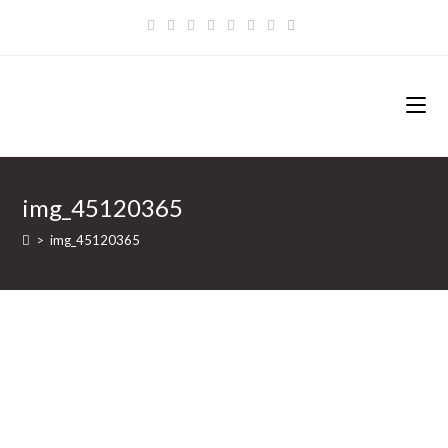
Zum
Inhalt
springen
img_45120365
>
img_45120365