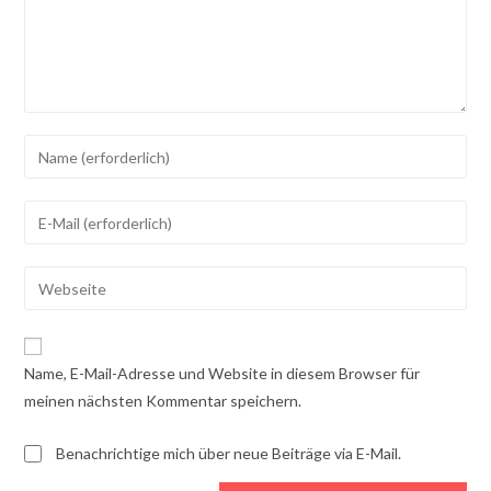
Gib
deinen
Namen
Gib
oder
deine
Benutzernamen
E-
Gib
zum
Mail-
deine
Kommentieren
Adresse
Website-
ein
zum
URL
Name, E-Mail-Adresse und Website in diesem Browser für
Kommentieren
ein
meinen nächsten Kommentar speichern.
ein
(optional)
Benachrichtige mich über neue Beiträge via E-Mail.