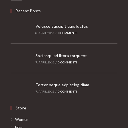
Recent Posts
Velusce suscipit quis luctus
8. APRIL 2016
/
0 COMMENTS
Sociosqu ad litora torquent
7. APRIL 2016
/
0 COMMENTS
Tortor neque adpiscing diam
7. APRIL 2016
/
0 COMMENTS
Store
Opens
Women
in
Opens
Men